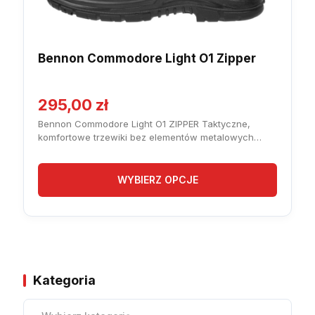
Bennon Commodore Light O1 Zipper
295,00
zł
Bennon Commodore Light O1 ZIPPER Taktyczne,
komfortowe trzewiki bez elementów metalowych
przeznaczone użytkowania przez służby mundurowe
i pracowników ochrony. Wysokiej jakości skóra
zapewnia wytrzymałość i trwałość
[…]
WYBIERZ OPCJE
Kategoria