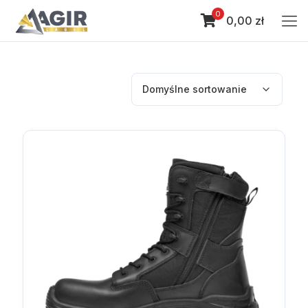
0
0,00 zł