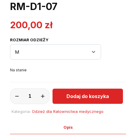
RM-D1-07
200,00
zł
ROZMIAR ODZIEŻY
Na stanie
ilość
Dodaj do koszyka
Spodnie
letnie
damskie
Kategoria:
Odzież dla Ratownictwa medycznego
RM-
D1-
07
Opis