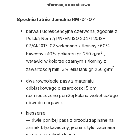
Informacje dodatkowe
Spodnie letnie damskie RM-D1-07
barwa fluorescencyjna czerwona, zgodnie z
Polską Normą PN-EN ISO 20471:2013-
07/A1:2017-02 wykonane z tkaniny : 60%
2
bawełny i 40% poliestru gr. 250 g/m
,
wstawki w kolorze czarnym z tkaniny z
2
zawartością min. 3% elastanu gr. 250 g/m
dwa równolegle pasy z materiału
odblaskowego o szerokości 5 cm,
rozmieszczone poniżej kolana wokół całego
obwodu nogawek
kieszenie:
— dwie poniżej pasa z przodu zapinane na
zamek błyskawiczny, jedna z tylu, zapinana
na rzep, przykryta klapą