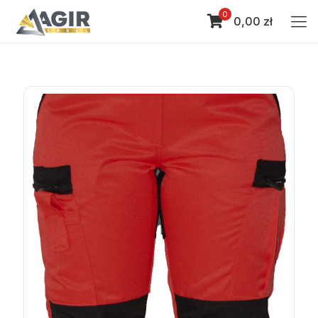
0
0,00 zł