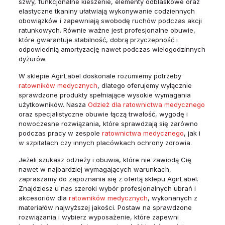
szwy, funkcjonalne kieszenie, elementy odblaskowe oraz
elastyczne tkaniny ułatwiają wykonywanie codziennych
obowiązków i zapewniają swobodę ruchów podczas akcji
ratunkowych. Równie ważne jest profesjonalne obuwie,
które gwarantuje stabilność, dobrą przyczepność i
odpowiednią amortyzację nawet podczas wielogodzinnych
dyżurów.
W sklepie AgirLabel doskonale rozumiemy potrzeby
ratowników medycznych
, dlatego oferujemy wyłącznie
sprawdzone produkty spełniające wysokie wymagania
użytkowników. Nasza
Odzież dla ratownictwa medycznego
oraz specjalistyczne obuwie łączą trwałość, wygodę i
nowoczesne rozwiązania, które sprawdzają się zarówno
podczas pracy w zespole
ratownictwa medycznego
, jak i
w szpitalach czy innych placówkach ochrony zdrowia.
Jeżeli szukasz odzieży i obuwia, które nie zawiodą Cię
nawet w najbardziej wymagających warunkach,
zapraszamy do zapoznania się z ofertą sklepu AgirLabel.
Znajdziesz u nas szeroki wybór profesjonalnych ubrań i
akcesoriów dla
ratowników medycznych
, wykonanych z
materiałów najwyższej jakości. Postaw na sprawdzone
rozwiązania i wybierz wyposażenie, które zapewni