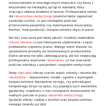
wzmocnieniami w newralgicznych miejscach czy bluzy z
kieszeniami na niezbędny sprzęt to standard, który
znacząco ułatwia działania w terenie. Profesjonalna odzież
dla
ratownictwa medycznego
powinna także zapewniać
swobodę ruchów, co jest niezbędne podczas
przenoszenia pacjentów czy wykonywania resuscytacji.
Komfort, funkcjonalność i bezpieczeństwo idą tu w parze.
Nie bez znaczenia jest także jakość i trwałość materiałów.
Odzież ratownicza
jest intensywnie użytkowana i często
poddawana częstemu praniu, dlatego warto stawiać na
sprawdzone produkty od renomowanych producentów.
Dobre ubrania nie tylko ułatwiają pracę, ale też zwiększają
profesjonalny wizerunek
ratowników
, co ma znaczenie
podczas interakcji z pacjentami i zespołem medycznym.
Sklep
AgirLabel
oferuje szeroki wybór odzieży i obuwia dla
ratowników
– dopasowane, trwałe i zgodne z wymogami
bezpieczeństwa. Niezależnie od tego, czy potrzebujesz
kompletnego stroju na dyżur, czy pojedynczych elementów
garderoby, znajdziesz u nas rozwiązania dostosowane do
realnych potrzeb w pracy
ratownika medycznego
.
Sprawdź ofertę i zadbaj o komfort oraz bezpieczeństwo
swojego zespołu już dziś.