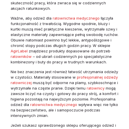
skuteczność pracy, która zwraca się w codziennych
akcjach ratunkowych.
Ważne, aby odzież dla
ratownictwa medycznego
łączyła
funkcjonalność z trwałością. Wygodne spodnie, bluzy i
kurtki muszą mieć praktyczne kieszenie, wytrzymałe szwy i
elastyczne materiały zapewniające pełną swobodę ruchów.
Obuwie natomiast powinno być lekkie, antypoślizgowe i
chronić stopy podczas długich godzin pracy. W sklepie
AgirLabel
znajdziesz produkty dopasowane do potrzeb
ratowników
– od ubrań codziennych po specjalistyczne
kombinezony i buty do pracy w trudnych warunkach.
Nie bez znaczenia jest również łatwość utrzymania odzieży
w czystości. Materiały stosowane w
profesjonalnej odzieży
ratowniczej
muszą być odporne na plamy, szybkoschnące i
wytrzymałe na częste pranie. Dzięki temu
ratownicy
mogą
zawsze liczyć na czysty i gotowy do pracy strój, a komfort i
higiena pozostają na najwyższym poziomie. Profesjonalna
odzież dla
ratownictwa medycznego
wpływa więc nie tylko
na bezpieczeństwo, ale i samopoczucie podczas
intensywnych zmian.
Jeżeli szukasz sprawdzonego sklepu oferującego odzież i